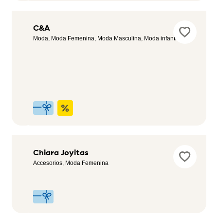
Bimba&Lola
C&A
Outlet
Moda, Moda Femenina, Moda Masculina, Moda infantil
Moda Femenina,
Ocio y Tiempo
libre, Zapaterías,
Salud y
Bienestar
Celopman
Chiara Joyitas
Moda
Accesorios, Moda Femenina
Masculina