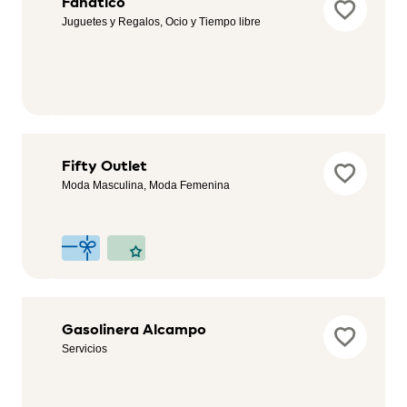
Endesa
Fanático
Servicios,
Juguetes y Regalos, Ocio y Tiempo libre
Automotriz,
Sostenibilidad
Festina
Fifty Outlet
Outlet
Moda Masculina, Moda Femenina
Accesorios
Fitness
Gasolinera Alcampo
Park
Servicios
Salud y
Bienestar,
Deportes