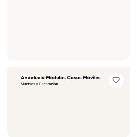
American's
Andalucía Módulos Casas Móviles
Game Ocio
Muebles y Decoración
Electrónica y
Tecnología,
Ocio y Tiempo
libre