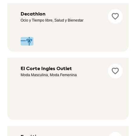
CostaJump
Decathlon
Entretenimiento,
Ocio y Tiempo libre, Salud y Bienestar
Childcare
Desigual
El Corte Ingles Outlet
Outlet
Moda Masculina, Moda Femenina
Moda
Femenina,
Moda
Masculina,
Moda
infantil