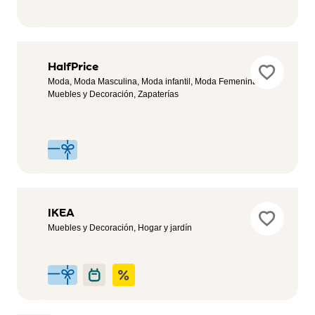
Guess
HalfPrice
Outlet
Moda, Moda Masculina, Moda infantil, Moda Femenina,
Muebles y Decoración, Zapaterías
Moda
Femenina,
Moda,
Moda
Masculina
Iberdrola
IKEA
Servicios,
Muebles y Decoración, Hogar y jardín
Automotriz,
Sostenibilidad